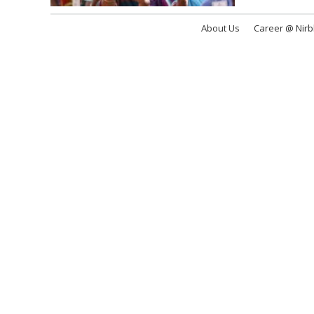
About Us
Career @ Nir