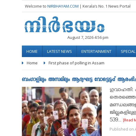
Welcome to
NIRBHAYAM.COM
| Kerala’s No. 1 News Portal
August 7, 2026 4:56 pm
HOME
LATEST NEWS
ENTERTAINMENT
SPECIA
Home
First phase of polling in Assam
ബംഗാളിലും അസമിലും ആദ്യഘട്ട വോട്ടെടുപ്പ്‌ ആരംഭിച്
ഗുവാഹതി:
തെരഞ്ഞെടുപ
മണ്ഡലങ്ങളി
ജില്ലകളിലു
539...
[Read 
Published on A