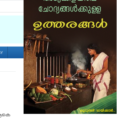
Socialize with us
GY
.ആകെ