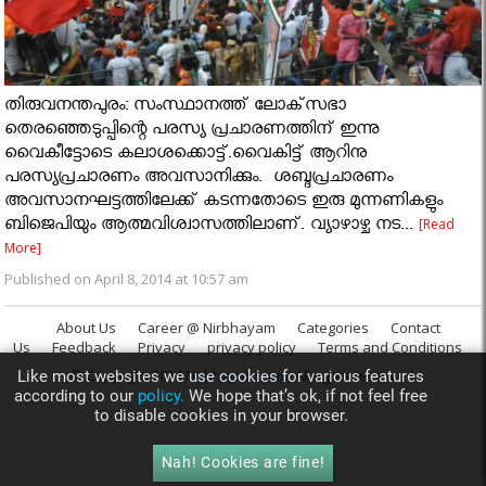
തിരുവനന്തപുരം: സംസ്ഥാനത്ത് ലോക്‌സഭാ
തെരഞ്ഞെടുപ്പിന്റെ പരസ്യ പ്രചാരണത്തിന് ഇന്നു
വൈകീട്ടോടെ കലാശക്കൊട്ട്.വൈകിട്ട് ആറിനു
പരസ്യപ്രചാരണം അവസാനിക്കും. ശബ്ദപ്രചാരണം
അവസാനഘട്ടത്തിലേക്ക് കടന്നതോടെ ഇരു മുന്നണികളും
ബിജെപിയും ആത്മവിശ്വാസത്തിലാണ്. വ്യാഴാഴ്ച നട...
[Read
More]
Published on April 8, 2014 at 10:57 am
About Us
Career @ Nirbhayam
Categories
Contact
Us
Feedback
Privacy
privacy policy
Terms and Conditions
© Copyright 2014
Nirbhayam.com
. All rights reserved.
Like most websites we use cookies for various features
according to our
policy.
We hope that’s ok, if not feel free
to disable cookies in your browser.
Nah! Cookies are fine!