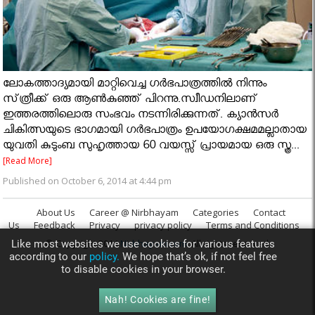
ലോകത്താദ്യമായി മാറ്റിവെച്ച ഗർഭപാത്രത്തിൽ നിന്നും
സ്‌ത്രീക്ക് ഒരു ആണ്‍കുഞ്ഞ് പിറന്നു.സ്വീഡനിലാണ്
ഇത്തരത്തിലൊരു സംഭവം നടന്നിരിക്കുന്നത്. ക്യാന്‍സര്‍
ചികിത്സയുടെ ഭാഗമായി ഗര്‍ഭപാത്രം ഉപയോഗക്ഷമമല്ലാതായ
യുവതി കുടുംബ സുഹൃത്തായ 60 വയസ്സ്‌ പ്രായമായ ഒരു സ്ത്ര...
[Read More]
Published on October 6, 2014 at 4:44 pm
About Us
Career @ Nirbhayam
Categories
Contact
Us
Feedback
Privacy
privacy policy
Terms and Conditions
© Copyright 2014
Nirbhayam.com
. All rights reserved.
Like most websites we use cookies for various features
according to our
policy.
We hope that’s ok, if not feel free
to disable cookies in your browser.
Nah! Cookies are fine!