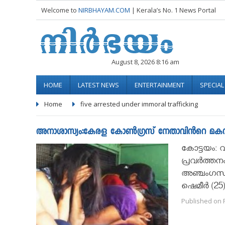
Welcome to
NIRBHAYAM.COM
| Kerala’s No. 1 News Portal
August 8, 2026 8:16 am
HOME
LATEST NEWS
ENTERTAINMENT
SPECIA
Home
five arrested under immoral trafficking
അനാശാസ്യം:കേരള കോണ്‍ഗ്രസ് നേതാവിൻറെ മകന
കോട്ടയം: 
പ്രവര്‍ത്
അഞ്ചംഗസംഘത
ഷെമീര്‍ (25
Published on F