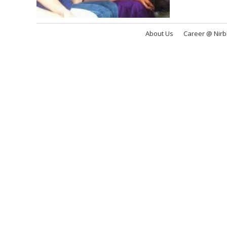
About Us
Career @ Nir