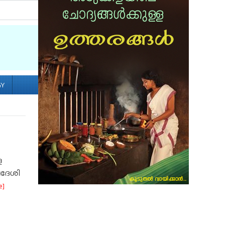
Socialize with us
GY
ള
വദേശി
e]