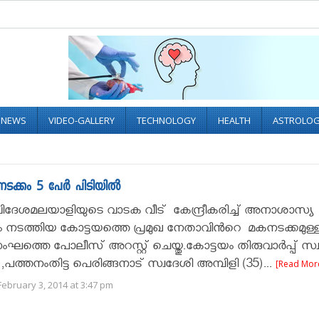
L NEWS
VIDEO-GALLERY
TECHNOLOGY
HEALTH
ASTROLO
ടക്കം 5 പേർ പിടിയിൽ
വിദേശമലയാളിയുടെ വാടക വീട് കേന്ദ്രീകരിച്ച് അനാശാസ്യ
തനം നടത്തിയ കോട്ടയത്തെ പ്രമുഖ നേതാവിൻറെ മകനടക്കമുള്
്തെ പോലീസ്‌ അറസ്റ്റ്‌ ചെയ്തു.കോട്ടയം തിരുവാര്‍പ്പ് സ്
),പത്തനംതിട്ട പെരിങ്ങനാട് സ്വദേശി അമ്പിളി (35)...
[Read Mor
ebruary 3, 2014 at 3:47 pm