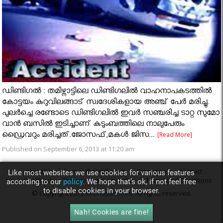
ഡിണ്ടിഗല്‍ : തമിഴ്നാട്ടിലെ ഡിണ്ടിഗലില്‍ വാഹനാപകടത്തില്‍
കോട്ടയം കുറുവിലങ്ങാട് സ്വദേശികളായ അഞ്ച് പേര്‍ മരിച്ചു.
പുലര്‍ച്ചെ രണ്ടോടെ ഡിണ്ടിഗലില്‍ ഇവര്‍ സഞ്ചരിച്ച ടാറ്റ സുമോ
വാന്‍ ബസില്‍ ഇടിച്ചാണ് കുടുംബത്തിലെ നാലുപേരും
ഡ്രൈവറും മരിച്ചത്.ജോസഫ്,മകള്‍ ജിസ...
[Read More]
Published on September 6, 2013 at 11:20 am
About Us
Career @ Nirbhayam
Categories
Contact
Like most websites we use cookies for various features
Us
Feedback
Privacy
privacy policy
Terms and Conditions
according to our
policy.
We hope that’s ok, if not feel free
to disable cookies in your browser.
© Copyright 2013
Nirbhayam.com
. All rights reserved.
Nah! Cookies are fine!