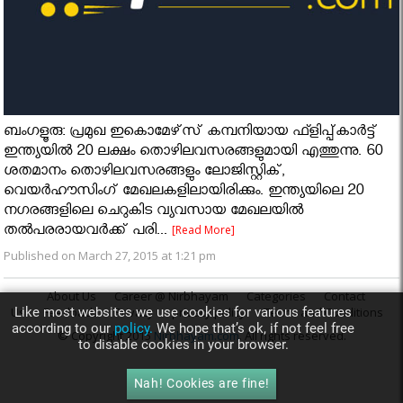
ബംഗളൂരു: പ്രമുഖ ഇകൊമേഴ്‌സ് കമ്പനിയായ ഫ്ളിപ്പ്കാര്‍ട്ട്
ഇന്ത്യയില്‍ 20 ലക്ഷം തൊഴിലവസരങ്ങളുമായി എത്തുന്നു. 60
ശതമാനം തൊഴിലവസരങ്ങളും ലോജിസ്റ്റിക്,
വെയര്‍ഹൗസിംഗ് മേഖലകളിലായിരിക്കും. ഇന്ത്യയിലെ 20
നഗരങ്ങളിലെ ചെറുകിട വ്യവസായ മേഖലയില്‍
തല്‍പരരായവര്‍ക്ക് പരി...
[Read More]
Published on March 27, 2015 at 1:21 pm
About Us
Career @ Nirbhayam
Categories
Contact
Like most websites we use cookies for various features
Us
Feedback
Privacy
privacy policy
Terms and Conditions
according to our
policy.
We hope that’s ok, if not feel free
© Copyright 2015
Nirbhayam.com
. All rights reserved.
to disable cookies in your browser.
Nah! Cookies are fine!