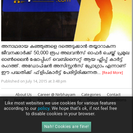
അനാഥരായ കുഞ്ഞുങ്ങളെ ദത്തെടുക്കാൻ തയ്യാറാകുന്ന
ജീവനക്കാർക്ക് 50,000 രൂപ അലവന്‍സ് ഓഫര്‍ ചെയ്ത് പ്രമുഖ
ഓണ്‍ലൈൻ ഷോപ്പിംഗ്‌ വെബ്സൈറ്റ് ആയ ഫ്ലിപ്പ് കാർട്ട്
രംഗത്ത്. അഡോപ്ഷന്‍ അസിസ്റ്റന്‍സ് പ്രോഗ്രാം എന്നാണ്
ഈ പദ്ധതിക്ക് ഫ്‌ളിപ്കാര്‍ട്ട് പേരിട്ടിരിക്കുന്നത...
[Read More]
Published on July 14, 2015 at 3:48 pm
About Us
Career @ Nirbhayam
Categories
Contact
Us
Feedback
Privacy
privacy policy
Terms and Conditions
Like most websites we use cookies for various features
© Copyright 2015
Nirbhayam.com
. All rights reserved.
according to our
policy.
We hope that’s ok, if not feel free
to disable cookies in your browser.
Nah! Cookies are fine!