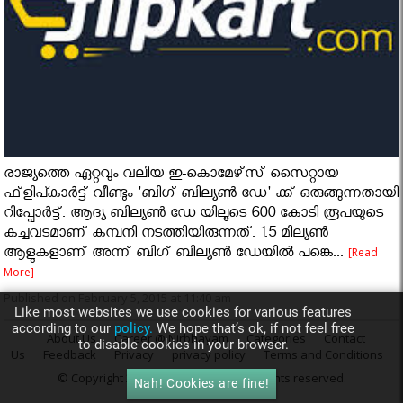
രാജ്യത്തെ ഏറ്റവും വലിയ ഇ-കൊമേഴ്‌സ് സൈറ്റായ
ഫ്‌ളിപ്കാർട്ട് വീണ്ടും 'ബിഗ് ബില്യണ്‍ ഡേ' ക്ക് ഒരുങ്ങുന്നതായി
റിപ്പോർട്ട്. ആദ്യ ബില്യണ്‍ ഡേ യിലൂടെ 600 കോടി രൂപയുടെ
കച്ചവടമാണ് കമ്പനി നടത്തിയിരുന്നത്. 1.5 മില്യണ്‍
ആളുകളാണ് അന്ന് ബിഗ് ബില്യണ്‍ ഡേയില്‍ പങ്കെ...
[Read
More]
Published on February 5, 2015 at 11:40 am
Like most websites we use cookies for various features
according to our
policy.
We hope that’s ok, if not feel free
About Us
Career @ Nirbhayam
Categories
Contact
to disable cookies in your browser.
Us
Feedback
Privacy
privacy policy
Terms and Conditions
© Copyright 2015
Nirbhayam.com
. All rights reserved.
Nah! Cookies are fine!