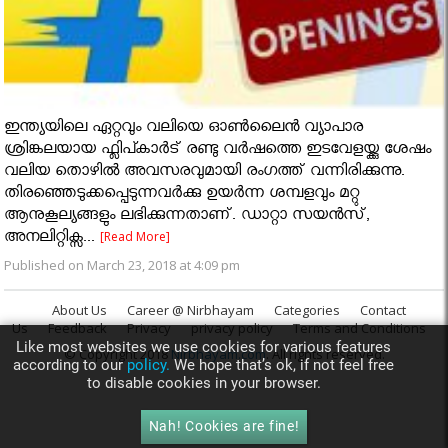
ഇന്ത്യയിലെ ഏറ്റവും വലിയെ ഓൺലൈൻ വ്യാപാര
ശ്രിങ്കലയായ ഫ്ലിപ്കാർട് രണ്ടു വർഷത്തെ ഇടവേളയ്ക്കു ശേഷം
വലിയ തൊഴിൽ അവസരവുമായി രംഗത്ത് വന്നിരിക്കുന്നു.
തിരഞ്ഞെടുക്കപ്പെടുന്നവർക്കു ഉയർന്ന ശമ്പളവും മറ്റു
ആനുകൂല്യങ്ങളും ലഭിക്കുന്നതാണ്. ഡാറ്റാ സയൻസ്,
അനലിറ്റിക്സ...
[Read More]
Published on March 23, 2018 at 4:09 pm
About Us
Career @ Nirbhayam
Categories
Contact
Us
Feedback
Privacy
privacy policy
Terms and Conditions
Like most websites we use cookies for various features
© Copyright 2018
Nirbhayam.com
. All rights reserved.
according to our
policy.
We hope that’s ok, if not feel free
to disable cookies in your browser.
Nah! Cookies are fine!