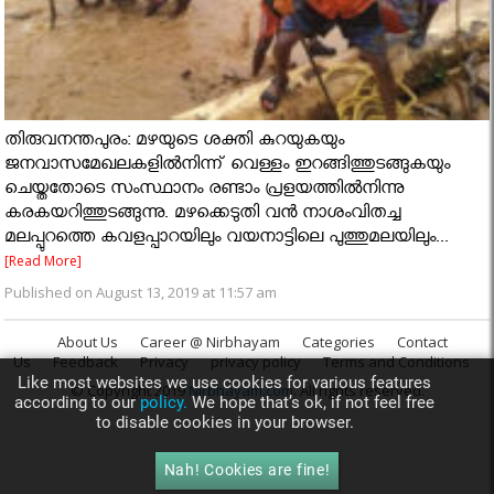
തിരുവനന്തപുരം: മഴയുടെ ശക്തി കുറയുകയും
ജനവാസമേഖലകളിൽനിന്ന് വെള്ളം ഇറങ്ങിത്തുടങ്ങുകയും
ചെയ്തതോടെ സംസ്ഥാനം രണ്ടാം പ്രളയത്തിൽനിന്നു
കരകയറിത്തുടങ്ങുന്നു. മഴക്കെടുതി വൻ നാശംവിതച്ച
മലപ്പുറത്തെ കവളപ്പാറയിലും വയനാട്ടിലെ പുത്തുമലയിലും...
[Read More]
Published on August 13, 2019 at 11:57 am
About Us
Career @ Nirbhayam
Categories
Contact
Us
Feedback
Privacy
privacy policy
Terms and Conditions
Like most websites we use cookies for various features
© Copyright 2019
Nirbhayam.com
. All rights reserved.
according to our
policy.
We hope that’s ok, if not feel free
to disable cookies in your browser.
Nah! Cookies are fine!