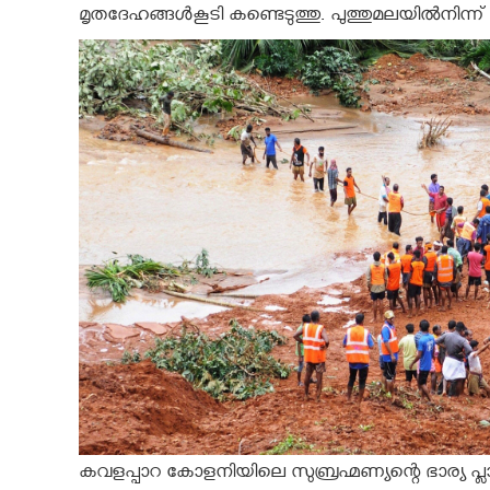
മൃതദേഹങ്ങൾകൂടി കണ്ടെടുത്തു. പുത്തുമലയിൽനിന്ന
കവളപ്പാറ കോളനിയിലെ സുബ്രഹ്മണ്യന്റെ ഭാര്യ പ്ല