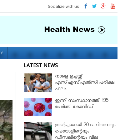
Socialize with us
GY
LATEST NEWS
നാളെ ഉച്ചയ്ക്ക്
എസ്എസ്എല്‍സി പരീക്ഷ
ഫലം
ഇന്ന് സംസ്ഥാനത്ത് 195
പേര്‍ക്ക് കോവിഡ് ...
തുടർച്ചയായി 20-ാം ദിവസവും
പെട്രോളിന്റെയും
ഡീസലിന്റെയും വില