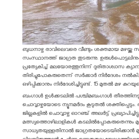
ബുധനാഴ്ച രാവിലെവരെ വീണ്ടും ശക്തമായ മഴയ്ക്കു
സംസ്ഥാനത്ത് ജാഗ്രത തുടരുന്നു. ഉരുൾപൊട്ടലിനും
പ്രത്യേകിച്ച് മലയോരത്തുനിന്ന് ദുരിതാശ്വാസ ക്യാമ
തിരിച്ചുപോകരുതെന്ന് സർക്കാർ നിർദേശം നൽകി
ഒഴിപ്പിക്കാനും നിർദേശിച്ചിട്ടുണ്ട്. 15 മുതൽ മഴ ക
ബംഗാൾ ഉൾക്കടലിൽ പശ്ചിമബംഗാൾ തീരത്തിനടുത്ത് ന
ചൊവ്വാഴ്ചയോടെ ന്യൂനമർദം കൂടുതൽ ശക്തിപ്പെടും. 
ജില്ലകളിൽ ചൊവ്വാഴ്ച ഓറഞ്ച് അലർട്ട് പ്രഖ്യാപിച്ച
മത്സ്യത്തൊഴിലാളികൾ കടലിൽപ്പോകരുതെന്നും മുന്നറി
സാധ്യതയുള്ളതിനാൽ ജാഗ്രതയോടെയിരിക്കാൻ മുഖ്യ