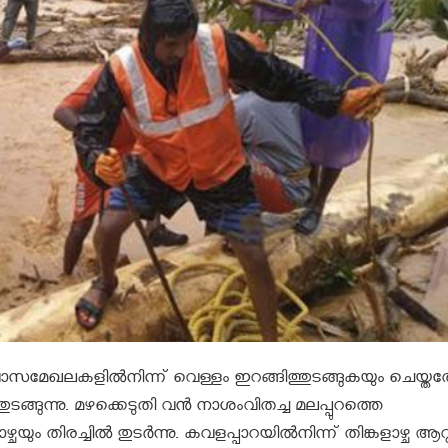
ാസമേഖലകളിൽനിന്ന് വെള്ളം ഇറങ്ങിത്തുടങ്ങുകയും ചെയ്ത
ങ്ങുന്നു. മഴക്കെടുതി വൻ നാശംവിതച്ച മലപ്പുറത്തെ
്ചയും തിരച്ചിൽ തുടർന്നു. കവളപ്പാറയിൽനിന്ന് തിങ്കളാഴ്ച ആറ