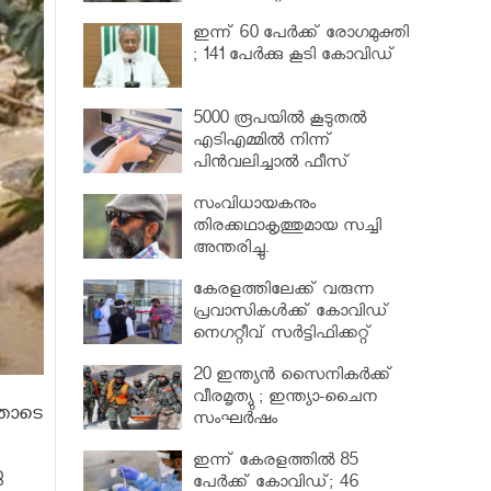
വര്‍ധിപ്പിച്ചു
ഇന്ന് 60 പേർക്ക് രോഗമുക്തി
; 141 പേര്‍ക്കു കൂടി കോവിഡ്
5000 രൂപയിൽ കൂടുതൽ
എടിഎമ്മിൽ നിന്ന്
പിൻവലിച്ചാൽ ഫീസ്
ഈടാക്കും..
സംവിധായകനും
തിരക്കഥാകൃത്തുമായ സച്ചി
അന്തരിച്ചു.
കേരളത്തിലേക്ക് വരുന്ന
പ്രവാസികള്‍ക്ക് കോവിഡ്
നെഗറ്റീവ് സര്‍ട്ടിഫിക്കറ്റ്
നിർബന്ധമാക്കാൻ മന്ത്രിസഭ
20 ഇന്ത്യൻ സൈനികർക്ക്
വീരമൃത്യു ; ഇന്ത്യാ-ചൈന
തോടെ
സംഘർഷം
ഇന്ന് കേരളത്തിൽ 85
ു
പേർക്ക് കോവിഡ്; 46