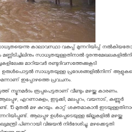
 സാധ്യതയെന്നു കാലാവസ്ഥാ വകുപ്പ് മുന്നറിയിപ്പ് നൽകിയത
 മണ്ണിടിച്ചിലിനും സാധ്യതയുള്ളതിനാൽ ദുരന്തമേഖലകളിൽനിന
്പുകളിലേക്കു മാറിയവർ രണ്ടുദിവസത്തേക്കുകൂടി
. ഉരുൾപൊട്ടൽ സാധ്യതയുള്ള പ്രദേശങ്ങളിൽനിന്ന് ആളുക
ുറയുമെന്നാണ് ഇപ്പോഴത്തെ പ്രവചനം.
്യൂനമർദം രൂപ്പപെട്ടതാണ് വീണ്ടും മഴയ്ക്കു കാരണം.
ആലപ്പുഴ, എറണാകുളം, ഇടുക്കി, മലപ്പുറം, വയനാട്, കണ്ണൂർ
ിട്ടുണ്ട്. 15 മുതൽ മഴ കുറയും. കാറ്റ് ശക്തമാകാൻ ഇടയുള്ളതിന
യിപ്പുണ്ട്. ആലപ്പുഴ ഉൾപ്പെടെയുള്ള ജില്ലകളിൽ മഴയ്ക്കു
മന്ത്രി പിണറായി വിജയൻ നിർദേശിച്ചു. മഴക്കെടുതി