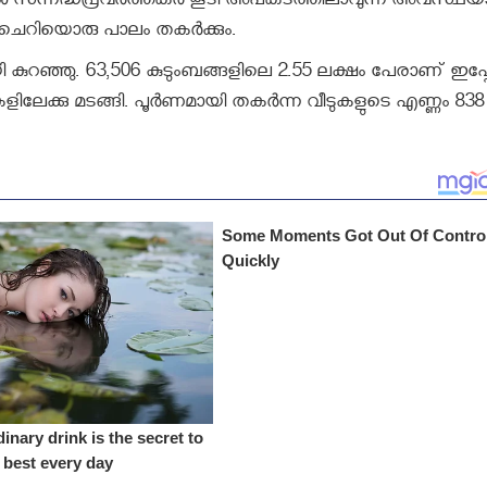
നാൽ സന്നദ്ധപ്രവർത്തകർ കൂടി അപകടത്തിലാവുന്ന അവസ്ഥയ
 ചെറിയൊരു പാലം തകർക്കും.
 കുറഞ്ഞു. 63,506 കുടുംബങ്ങളിലെ 2.55 ലക്ഷം പേരാണ് ഇപ
കളിലേക്കു മടങ്ങി. പൂർണമായി തകർന്ന വീടുകളുടെ എണ്ണം 838