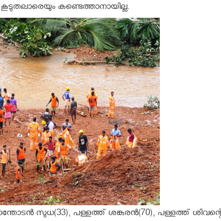
് കൂടുതലാരെയും കണ്ടെത്താനായില്ല.
ാന്തോടൻ സുധ(33), പള്ളത്ത് ശങ്കരൻ(70), പള്ളത്ത് ശിവന്റ