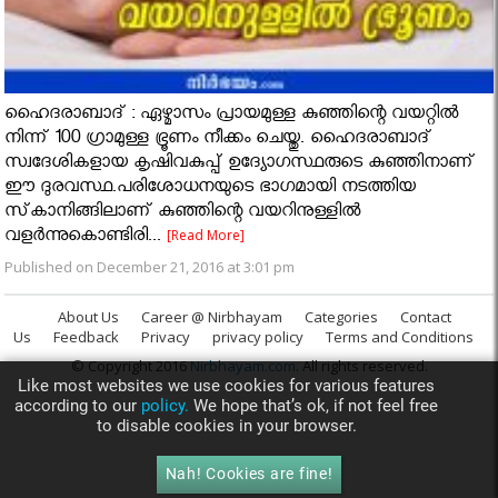
ഹൈദരാബാദ് : ഏഴ്മാസം പ്രായമുള്ള കുഞ്ഞിന്റെ വയറ്റില്‍
നിന്ന് 100 ഗ്രാമുള്ള ഭ്രൂണം നീക്കം ചെയ്തു. ഹൈദരാബാദ്
സ്വദേശികളായ കൃഷിവകുപ്പ് ഉദ്യോഗസ്ഥരുടെ കുഞ്ഞിനാണ്
ഈ ദുരവസ്ഥ.പരിശോധനയുടെ ഭാഗമായി നടത്തിയ
സ്‌കാനിങ്ങിലാണ് കുഞ്ഞിന്റെ വയറിനുള്ളില്‍
വളര്‍ന്നുകൊണ്ടിരി...
[Read More]
Published on December 21, 2016 at 3:01 pm
About Us
Career @ Nirbhayam
Categories
Contact
Us
Feedback
Privacy
privacy policy
Terms and Conditions
© Copyright 2016
Nirbhayam.com
. All rights reserved.
Like most websites we use cookies for various features
according to our
policy.
We hope that’s ok, if not feel free
to disable cookies in your browser.
Nah! Cookies are fine!