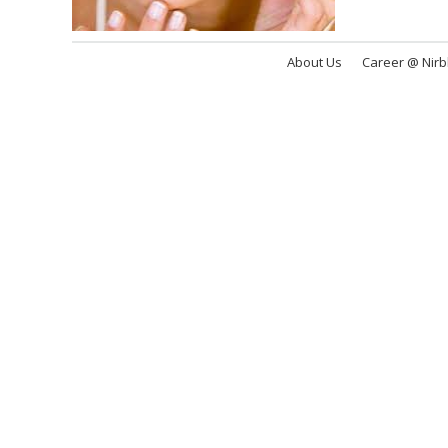
About Us
Career @ Nir