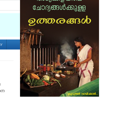
Socialize with us
GY
ല
ധാന