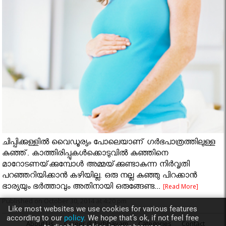
ചിപ്പിക്കുള്ളില്‍ വൈഡൂര്യം പോലെയാണ്‌ ഗര്‍ഭപാത്രത്തിലുള്ള
കുഞ്ഞ്‌. കാത്തിരിപ്പുകള്‍ക്കൊടുവില്‍ കുഞ്ഞിനെ
മാറോടണയ്‌ക്കുമ്പോള്‍ അമ്മയ്‌ക്കുണ്ടാകുന്ന നിര്‍വൃതി
പറഞ്ഞറിയിക്കാന്‍ കഴിയില്ല. ഒരു നല്ല കുഞ്ഞു പിറക്കാന്‍
ഭാര്യയും ഭര്‍ത്താവും അതിനായി ഒരുങ്ങേണ്ട...
[Read More]
Published on October 30, 2014 at 4:20 pm
Like most websites we use cookies for various features
according to our
policy.
We hope that’s ok, if not feel free
About Us
Career @ Nirbhayam
Categories
Contact