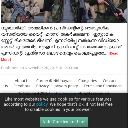
ന്യൂയോര്‍ക്ക്: അമേരിക്കന്‍ പ്രസിഡന്റിന്റെ ഔദ്യോഗിക
വസതിയായ വൈറ്റ് ഹൗസ് തകർക്കുമെന്ന് ഇസ്ലാമിക്
സ്റ്റേറ്റ് ഭീകരരുടെ ഭീഷണി. മുന്നറിയിപ്പു നൽകുന്ന വിഡിയോ
അവർ പുറത്തുവിട്ടു. യുഎസ് പ്രസിഡന്റ് ഒബാമയേയും ഫ്രഞ്ച്
പ്രസിഡന്റ് ഫ്രന്‍സോ ഒലാദിനെയും കൊലപ്പെടുത്ത...
[Read
More]
Published on November 20, 2015 at 12:00 pm
About Us
Career @ Nirbhayam
Categories
Contact
Us
Feedback
Privacy
privacy policy
Terms and Conditions
© Copyright 2015
Nirbhayam.com
. All rights reserved.
Like most websites we use cookies for various features
according to our
policy.
We hope that’s ok, if not feel free
to disable cookies in your browser.
Nah! Cookies are fine!