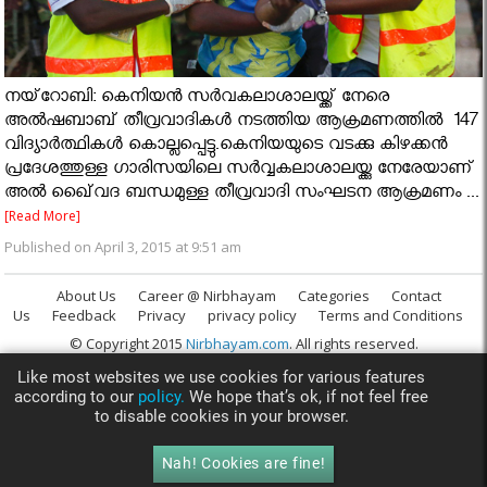
നയ്‌റോബി: കെനിയന്‍ സര്‍വകലാശാലയ്ക്ക് നേരെ
അല്‍ഷബാബ് തീവ്രവാദികള്‍ നടത്തിയ ആക്രമണത്തില്‍ 147
വിദ്യാര്‍ത്ഥികള്‍ കൊല്ലപ്പെട്ടു.കെനിയയുടെ വടക്കു കിഴക്കന്‍
പ്രദേശത്തുള്ള ഗാരിസയിലെ സര്‍വ്വകലാശാലയ്ക്കു നേരേയാണ്
അല്‍ ഖൈ്വദ ബന്ധമുള്ള തീവ്രവാദി സംഘടന ആക്രമണം ...
[Read More]
Published on April 3, 2015 at 9:51 am
About Us
Career @ Nirbhayam
Categories
Contact
Us
Feedback
Privacy
privacy policy
Terms and Conditions
© Copyright 2015
Nirbhayam.com
. All rights reserved.
Like most websites we use cookies for various features
according to our
policy.
We hope that’s ok, if not feel free
to disable cookies in your browser.
Nah! Cookies are fine!