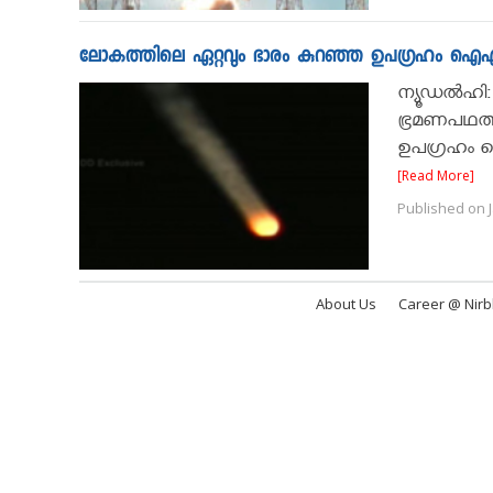
ലോകത്തിലെ ഏറ്റവും ഭാരം കുറഞ്ഞ ഉപഗ്രഹം ഐഎസ
ന്യൂഡല്‍ഹ
ഭ്രമണപഥത്തില
ഉപഗ്രഹം ഐ
[Read More]
Published on J
About Us
Career @ Nir