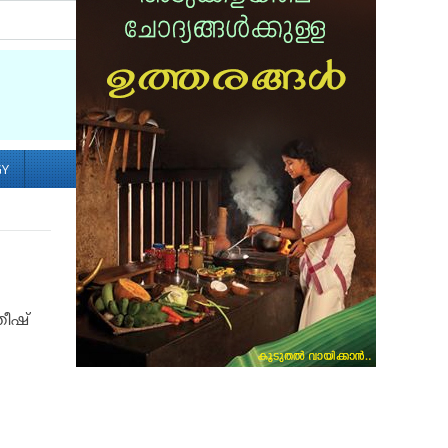
Socialize with us
GY
തീഷ്