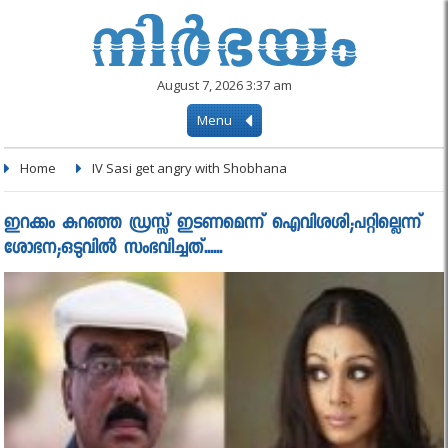
August 7, 2026 3:37 am
Menu
Home
IV Sasi get angry with Shobhana
ഇറക്കം കുറഞ്ഞ ഡ്രസ്സ് ഇടണമെന്ന് ഐവിശശി;പറ്റില്ലെന്ന്
ശോഭന;ഒടുവിൽ സംഭവിച്ചത്......