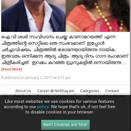
ഐ.വി ശശി സംവിധാനം ചെയ്ത കാണാമറയത്ത് എന്ന
ചിത്രത്തിന്റെ സെറ്റിലെ ഒരു സംഭവമാണ് ഇപ്പോള്‍
ചര്‍ച്ചാവിഷയം. ചിത്രത്തില്‍ ശോഭനയായിരുന്നു നായിക.
ഇരുവരും ഒന്നിക്കുന്ന ആദ്യ ചിത്രം. ആദ്യ ദിനം ഗാന രംഗമാണ്
ചിത്രീകരിച്ചത്. ഇറക്കം കുറ‍ഞ്ഞ ഡ്രസുകളില്‍ ഒന്നായിരുന്നു ...
[Read More]
Published on January 3, 2017 at 2:51 pm
About Us
Career @ Nirbhayam
Categories
Contact
Us
Feedback
Privacy
privacy policy
Terms and Conditions
Like most websites we use cookies for various features
© Copyright 2017
Nirbhayam.com
. All rights reserved.
according to our
policy.
We hope that’s ok, if not feel free
to disable cookies in your browser.
Nah! Cookies are fine!