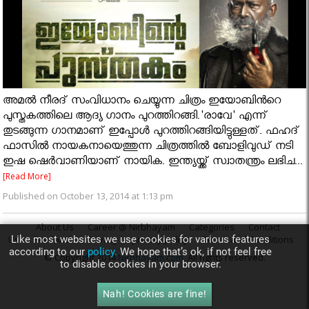
അമല്‍ നീരദ് സംവിധാനം ചെയ്യുന്ന ചിത്രം ഇയോബിൻറെ
പുസ്തകത്തിലെ ആദ്യ ഗാനം പുറത്തിറങ്ങി.'രാവേ' എന്ന്
തുടങ്ങുന്ന ഗാനമാണ് ഇപ്പോൾ പുറത്തിറങ്ങിയിട്ടുള്ളത്. ഫഹദ്
ഫാസിൽ നായകനായെത്തുന്ന ചിത്രത്തിൽ ബോളിവുഡ് നടി
ഇഷ ഷെർവാണിയാണ് നായിക. ഇന്ത്യയ്ക്ക് സ്വാതന്ത്രം ലഭിച...
[Read More]
Published on October 13, 2014 at 1:13 pm
About Us
Career @ Nirbhayam
Categories
Contact
Like most websites we use cookies for various features
Us
Feedback
Privacy
privacy policy
Terms and Conditions
according to our
policy.
We hope that’s ok, if not feel free
© Copyright 2014
Nirbhayam.com
. All rights reserved.
to disable cookies in your browser.
Nah! Cookies are fine!