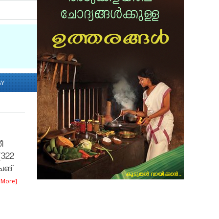
Socialize with us
GY
ീ
(322
ചെങ്
 More]