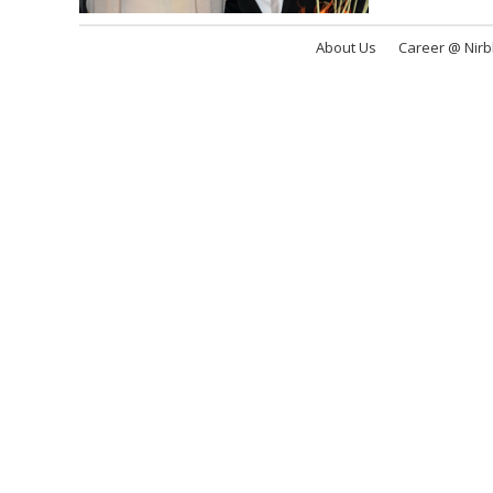
About Us
Career @ Nir