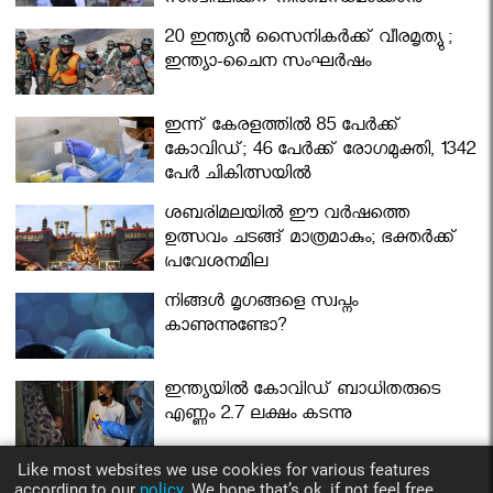
സര്‍ട്ടിഫിക്കറ്റ് നിർബന്ധമാക്കാൻ
മന്ത്രിസഭ
20 ഇന്ത്യൻ സൈനികർക്ക് വീരമൃത്യു ;
ഇന്ത്യാ-ചൈന സംഘർഷം
ഇന്ന് കേരളത്തിൽ 85 പേർക്ക്
കോവിഡ്; 46 പേർക്ക് രോഗമുക്തി, 1342
പേർ ചികിത്സയിൽ
ശബരിമലയില്‍ ഈ വർഷത്തെ
ഉത്സവം ചടങ്ങ് മാത്രമാകും; ഭക്തർക്ക്
പ്രവേശനമില്ല
നിങ്ങള്‍ മൃഗങ്ങളെ സ്വപ്നം
കാണുന്നുണ്ടോ?
ഇന്ത്യയിൽ കോവിഡ് ബാധിതരുടെ
എണ്ണം 2.7 ലക്ഷം കടന്നു
Like most websites we use cookies for various features
according to our
policy.
We hope that’s ok, if not feel free