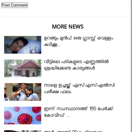
MORE NEWS
ഉറങ്ങും മുന്‍പ് ഒരു ഗ്ലാസ്സ് വെള്ളം
കുടിക്കൂ...
വീട്ടിലെ പടികളുടെ എണ്ണത്തിൽ
ശ്രദ്ധിക്കേണ്ട കാര്യങ്ങൾ
നാളെ ഉച്ചയ്ക്ക് എസ്എസ്എല്‍സി
പരീക്ഷ ഫലം
ഇന്ന് സംസ്ഥാനത്ത് 195 പേര്‍ക്ക്
കോവിഡ് ...