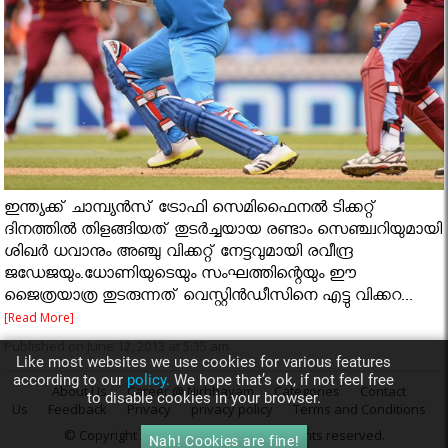
ഇന്ത്യക്ക് ചാമ്പ്യന്‍സ് ട്രോഫി സെമിഫൈനല്‍ ടിക്കറ്റ്
ദിനത്തില്‍ തിളങ്ങിയത് തുടര്‍ച്ചയായ രണ്ടാം സെഞ്ച്വറിയുമായി
ശിഖര്‍ ധവാനും അഞ്ചു വിക്കറ്റ് നേട്ടവുമായി രവീന്ദ്ര
ജഡേജയും.ധോണിയുടെയും സംഘത്തിന്റെയും ഈ
ജൈത്രയാത്ര തുടരുന്നത് വെസ്റ്റിന്‍ഡീസിനെ എട്ടു വിക്കറ...
[Read More]
Published on June 12, 2013 at 5:35 am
Like most websites we use cookies for various features
according to our
policy.
We hope that’s ok, if not feel free
About Us
Career @ Nirbhayam
Categories
Contact
to disable cookies in your browser.
Us
Feedback
Privacy
privacy policy
Terms and Conditions
© Copyright 2013
Nirbhayam.com
. All rights reserved.
Nah! Cookies are fine!