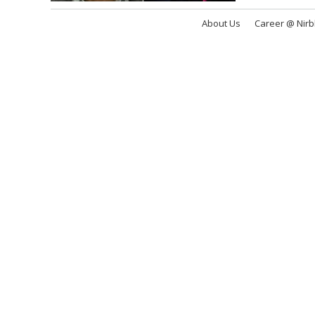
About Us
Career @ Nir