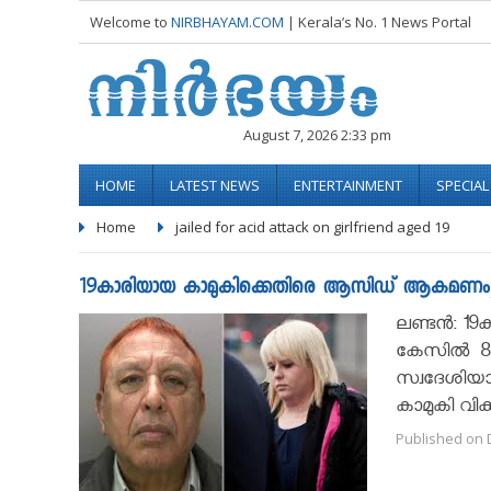
Welcome to
NIRBHAYAM.COM
| Kerala’s No. 1 News Portal
August 7, 2026 2:33 pm
HOME
LATEST NEWS
ENTERTAINMENT
SPECIA
Home
jailed for acid attack on girlfriend aged 19
19കാ­രി­യാ­യ കാ­മു­കി­ക്കെ­തി­രെ ആ­സി­ഡ്‌ ആ­ക­മ­ണം
ല­ണ്ടൻ: 19ക
കേസിൽ 80 വ­
സ്വദേശിയാ
കാ­മു­കി വി­ക
Published on 