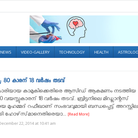
L NEWS
VIDEO-GALLERY
TECHNOLOGY
HEALTH
ASTROLO
; 80 കാര­ന്‌ 18 വർ­ഷം ത­ട­വ്‌
ാ­രി­യാ­യ കാ­മു­കി­ക്കെ­തി­രെ ആ­സി­ഡ്‌ ആ­ക­മ­ണം ന­ട­ത്തി­യ
യ­സ്സു­കാ­ര­ന്‌ 18 വർ­ഷം ത­ട­വ്‌. ബ്രിട്ടനിലെ മിഡ്ലാന്റസ്
യ മുഹമ്മദ് റഫീഖാണ് സംഭവവുമായി ബന്ധപ്പെട്ട് അറസ്റ്റി
്കി ഹോ­ഴ്‌­സ്‌­മാ­നെ­തി­രെ­യാ­...
[Read More]
December 22, 2014 at 10:41 am