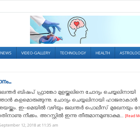
L NEWS
VIDEO-GALLERY
TECHNOLOGY
HEALTH
ASTROLO
നം...
ലന്തർ ബിഷപ് ഫ്രാങ്കോ മുളയ്ക്കലിനെ ചോദ്യം ചെയ്യലിനായി
രുത്താൻ കളമൊരുങ്ങുന്നു. ചോദ്യം ചെയ്യലിനായി ഹാജരാകാൻ
അയയ്ക്കും. ഇ–മെയിൽ വഴിയും ജലന്തർ പൊലീസ് മുഖേനയും നോ
നതിനാണു നീക്കം. അറസ്റ്റിൽ ഇന്നു തീരുമാനമുണ്ടാകുമ...
[Read M
September 12, 2018 at 11:35 am