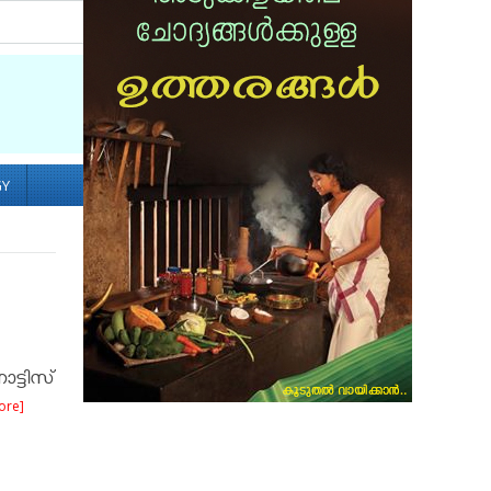
Socialize with us
GY
ട്ടിസ്
ore]