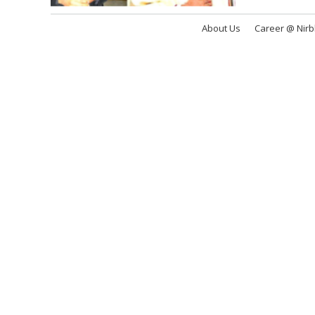
About Us
Career @ Nir