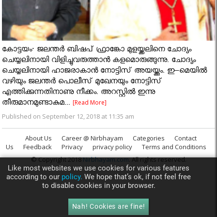
കോട്ടയം∙ ജലന്തർ ബിഷപ് ഫ്രാങ്കോ മുളയ്ക്കലിനെ ചോദ്യം
ചെയ്യലിനായി വിളിച്ചുവരുത്താൻ കളമൊരുങ്ങുന്നു. ചോദ്യം
ചെയ്യലിനായി ഹാജരാകാൻ നോട്ടിസ് അയയ്ക്കും. ഇ–മെയിൽ
വഴിയും ജലന്തർ പൊലീസ് മുഖേനയും നോട്ടിസ്
എത്തിക്കുന്നതിനാണു നീക്കം. അറസ്റ്റിൽ ഇന്നു
തീരുമാനമുണ്ടാകുമ...
[Read More]
Published on September 12, 2018 at 11:35 am
About Us
Career @ Nirbhayam
Categories
Contact
Us
Feedback
Privacy
privacy policy
Terms and Conditions
© Copyright 2018
Nirbhayam.com
. All rights reserved.
Like most websites we use cookies for various features
according to our
policy.
We hope that’s ok, if not feel free
to disable cookies in your browser.
Nah! Cookies are fine!