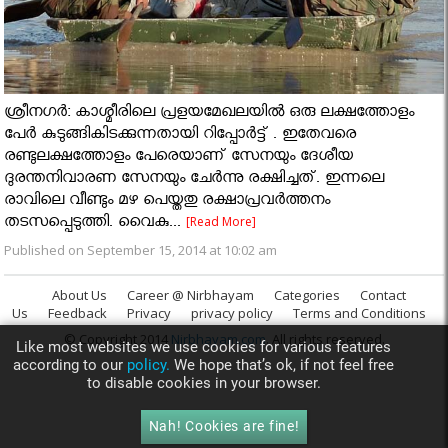
ശ്രീനഗര്‍: കാശ്മീരിലെ പ്രളയമേഖലയിൽ ഒരു ലക്ഷത്തോളം
പേര്‍ കുടുങ്ങികിടക്കുന്നതായി റിപ്പോർട്ട് . ഇതേവരെ
രണ്ടുലക്ഷത്തോളം പേരെയാണ് സേനയും ദേശീയ
ദുരന്തനിവാരണ സേനയും ചേര്‍ന്നു രക്ഷിച്ചത്. ഇന്നലെ
രാവിലെ വീണ്ടും മഴ പെയ്തതു രക്ഷാപ്രവര്‍ത്തനം
തടസപ്പെടുത്തി. വൈകു...
[Read More]
Published on September 15, 2014 at 10:02 am
About Us
Career @ Nirbhayam
Categories
Contact
Us
Feedback
Privacy
privacy policy
Terms and Conditions
© Copyright 2014
Nirbhayam.com
. All rights reserved.
Like most websites we use cookies for various features
according to our
policy.
We hope that’s ok, if not feel free
to disable cookies in your browser.
Nah! Cookies are fine!