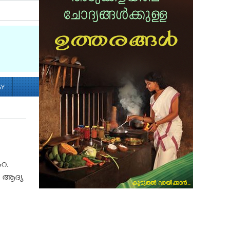
Socialize with us
GY
ംറ.
. ആദ്യ