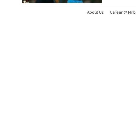
About Us
Career @ Nir