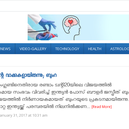
L NEWS
VIDEO-GALLERY
TECHNOLOGY
HEALTH
ASTROLO
വാക്കുകളായിരുന്നു; ബുംറ
ഇംഗ്ലണ്ടിനെതിരായ രണ്ടാം ട്വന്റി20യിലെ വിജയത്തില്‍
ായ സംഭവം വിവരിച്ച് ഇന്ത്യന്‍ പോസ് ബൗളര്‍ ജസ്പ്രീത് ബു
വിജയത്തില്‍ നിര്‍ണായകമായത് ബുംറയുടെ പ്രകടനമായിരുന്നു
റ ഇന്ത്യയ്ക്ക് പരമ്പരയില്‍ നിലനില്‍ക്കണ...
[Read More]
anuary 31, 2017 at 10:31 am