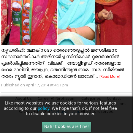
ന്യൂഡല്‍ഹി: ലോക്‌സഭാ തെരഞ്ഞെടുപ്പില്‍ മത്സരിക്കുന്ന
സ്ഥാനാര്‍ത്ഥികള്‍ അഭിനയിച്ച സിനിമകള്‍ ദൂരദര്‍ശനില്‍
പ്രദര്‍ശിപ്പിക്കുന്നതിന് വിലക്ക് . ബോളിവുഡ് താരങ്ങളായ
ഹേമ മാലിനി, ജയപ്രദ, തെന്നിന്ത്യന്‍ താരം നഗ്മ, സീരിയല്‍
താരം സ്മൃതി ഇറാനി, കൊമേഡിയന്‍ ജാവേദ്...
[Read More]
Published on April 17, 2014 at 4:51 pm
About Us
Career @ Nirbhayam
Categories
Contact
Like most websites we use cookies for various features
Us
Feedback
Privacy
privacy policy
Terms and Conditions
according to our
policy.
We hope that’s ok, if not feel free
© Copyright 2014
Nirbhayam.com
. All rights reserved.
to disable cookies in your browser.
Nah! Cookies are fine!