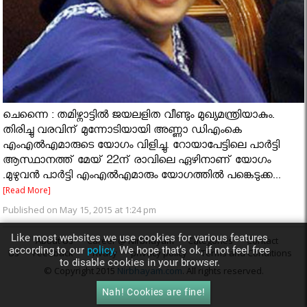
ചെന്നൈ : തമിഴ്നാട്ടില്‍ ജയലളിത വീണ്ടും മുഖ്യമന്ത്രിയാകും.
തിരിച്ചു വരവിന് മുന്നോടിയായി അണ്ണാ ഡിഎംകെ
എംഎല്‍എമാരുടെ യോഗം വിളിച്ചു. റോയാപേട്ടിലെ പാര്‍ട്ടി
ആസ്ഥാനത്ത് മേയ് 22ന് രാവിലെ ഏഴിനാണ് യോഗം
.മുഴുവന്‍ പാര്‍ട്ടി എംഎല്‍എമാരും യോഗത്തില്‍ പങ്കെടുക്ക...
[Read More]
Published on May 15, 2015 at 1:24 pm
Like most websites we use cookies for various features
About Us
Career @ Nirbhayam
Categories
Contact
according to our
policy.
We hope that’s ok, if not feel free
Us
Feedback
Privacy
privacy policy
Terms and Conditions
to disable cookies in your browser.
© Copyright 2015
Nirbhayam.com
. All rights reserved.
Nah! Cookies are fine!