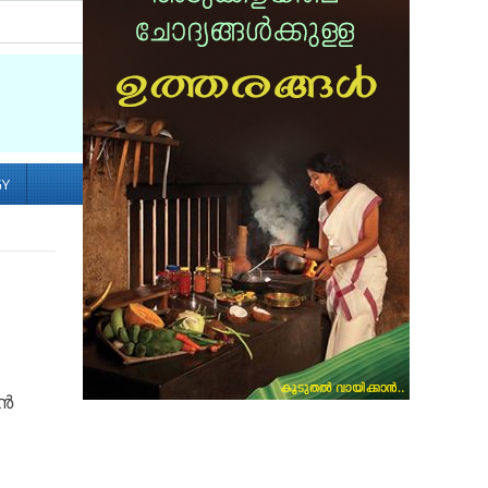
Socialize with us
GY
ാൻ