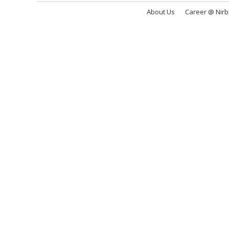
About Us
Career @ Nir