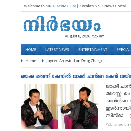
Welcome to
NIRBHAYAM.COM
| Kerala’s No. 1 News Portal
August 8, 2026 7:25 am
HOME
LATEST NEWS
ENTERTAINMENT
SPECIA
Home
Jaycee Arrested on Drug Charges
മയക്കു മരുന്ന് കേസിൽ ജാക്കി ചാൻറെ മകൻ ജയ്സ
ജാക്കി ചാ
അറസ്റ്റ് ച
ചാൻൻറെ വീട
തുടർന്നായ
സിനിമാ ...
Published on A