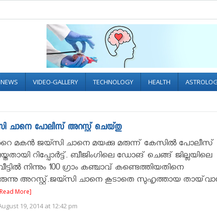
L NEWS
VIDEO-GALLERY
TECHNOLOGY
HEALTH
ASTROLO
ി ചാനെ പോലീസ് അറസ്റ്റ് ചെയ്തു
ൻറെ മകൻ ജയ്സി ചാനെ മയക്കു മരുന്ന് കേസിൽ പോലീസ്
െയ്തതായി റിപ്പോർട്ട്. ബീജിംഗിലെ ഡോങ് ചെങ്ങ് ജില്ലയിലെ
്ടിൽ നിന്നും 100 ഗ്രാം കഞ്ചാവ് കണ്ടെത്തിയതിനെ
ിരുന്നു അറസ്റ്റ്.ജയ്സി ചാനെ കൂടാതെ സുഹൃത്തായ തായ്‌വ
[Read More]
ugust 19, 2014 at 12:42 pm