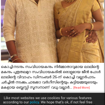
കൊച്ചി:നടനും സംവിധായകനും നിര്‍മ്മാതാവുമായ ലാലിന്റെ
മകനും പുതുതലമുറ സംവിധായകരിൽ ഒരാളുമായ ജീന്‍ പോള്‍
ലാലിന്റെ വിവാഹം ഡിസംബര്‍ 26-ന് കൊച്ചി വല്ലാര്‍പാടം
ചര്‍ച്ചില്‍ നടക്കും.ചാക്കോ വര്‍ഗീസിന്റെയും കുട്ടിയമ്മയുടെയും
മകളായ ബ്ലെസ്സി സൂസനാണ് വധു.വല്ലാര്‍...
[Read More]
Published on December 16, 2013 at 4:13 pm
Like most websites we use cookies for various features
according to our
policy.
We hope that’s ok, if not feel free
About Us
Career @ Nirbhayam
Categories
Contact