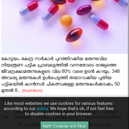
കോട്ടയം: കേന്ദ്ര സർകാർ പുറത്തിറക്കിയ മരുന്നുവില
നിയന്ത്രണ പട്ടിക പ്രാബല്യത്തിൽ വന്നതോടെ രാജ്യത്തെ
ജീവന്രക്ഷാമരുന്നുകളുടെ വില 80% വരെ ഉടൻ കുറയും. 348
അവശ്യ മരുന്നുകൾ ഉൾപെടുത്തി തയാറാക്കിയ പുതിയ
പട്ടികയിൽ കാൻസർ ചികത്സക്കുള്ള മരുന്നുകൾക്കടക്കം 50
മുതൽ 8...
[Read More]
Published on May 18, 2013 at 6:18 am
Like most websites we use cookies for various features
according to our
policy.
We hope that’s ok, if not feel free
About Us
Career @ Nirbhayam
Categories
Contact
to disable cookies in your browser.
Us
Feedback
Privacy
privacy policy
Terms and Conditions
© Copyright 2013
Nirbhayam.com
. All rights reserved.
Nah! Cookies are fine!