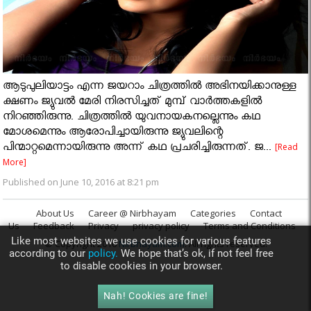
ആടുപുലിയാട്ടം എന്ന ജയറാം ചിത്രത്തില്‍ അഭിനയിക്കാനുള്ള
ക്ഷണം ജ്യുവല്‍ മേരി നിരസിച്ചത് മുമ്പ് വാര്‍ത്തകളില്‍
നിറഞ്ഞിരുന്നു. ചിത്രത്തില്‍ യുവനായകനല്ലെന്നും കഥ
മോശമെന്നും ആരോപിച്ചായിരുന്നു ജ്യുവലിന്റെ
പിന്മാറ്റമെന്നായിരുന്നു അന്ന് കഥ പ്രചരിച്ചിരുന്നത്. ജ...
[Read
More]
Published on June 10, 2016 at 8:21 pm
About Us
Career @ Nirbhayam
Categories
Contact
Us
Feedback
Privacy
privacy policy
Terms and Conditions
Like most websites we use cookies for various features
© Copyright 2016
Nirbhayam.com
. All rights reserved.
according to our
policy.
We hope that’s ok, if not feel free
to disable cookies in your browser.
Nah! Cookies are fine!