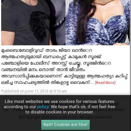
മുംബൈ:ബോളിവുഡ് താരം ജിയാ ഖാന്‍െറ
ആത്മഹത്യയുമായി ബന്ധപ്പെട്ട് കാമുകന്‍ സൂരജ്
പഞ്ചോളിയെ പോലീസ് അറസ്റ്റ് ചെയ്തു. സൂരജിന്‍െറ
വഞ്ചനയില്‍ മനം നൊന്ത് താന്‍ ജീവിതം
അവസാനിപ്പിക്കുകയാണെന്ന് കാട്ടിയുള്ള ആത്മഹത്യാ കുറിപ്പ്
ലഭിച്ച സാഹചര്യത്തില്‍ തിങ്കളാഴ്ച വൈകുന്...
[Read More]
Published on June 11, 2013 at 9:16 am
Like most websites we use cookies for various features
About Us
Career @ Nirbhayam
Categories
Contact
according to our
policy.
We hope that’s ok, if not feel free
Us
Feedback
Privacy
privacy policy
Terms and Conditions
to disable cookies in your browser.
© Copyright 2013
Nirbhayam.com
. All rights reserved.
Nah! Cookies are fine!