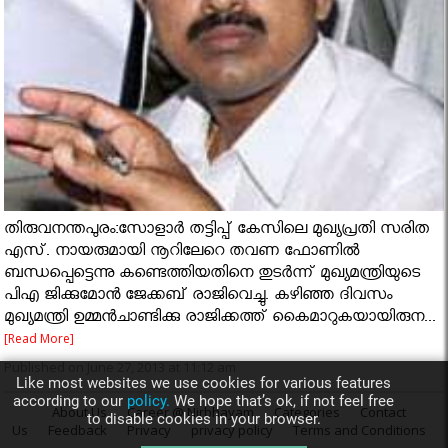
തിരുവനന്തപുരം:സോളാർ തട്ടിപ്പ് കേസിലെ മുഖ്യപ്രതി സരിത
എസ്. നായരുമായി നൂറിലേറെ തവണ ഫോണിൽ
ബന്ധപ്പെട്ടെന്നു കണ്ടെത്തിയതിനെ തുടർന്ന് മുഖ്യമന്ത്രിയുടെ
പിഎ ജിക്കുമോൻ ജേക്കബ് രാജിവെച്ചു. കഴിഞ്ഞ ദിവസം
മുഖ്യമന്ത്രി ഉമ്മൻചാണ്ടിക്കു രാജിക്കത്ത് കൈമാറുകയായിരുന...
[Read More]
Published on June 27, 2013 at 11:12 am
Like most websites we use cookies for various features
according to our
policy.
We hope that’s ok, if not feel free
About Us
Career @ Nirbhayam
Categories
Contact
to disable cookies in your browser.
Us
Feedback
Privacy
privacy policy
Terms and Conditions