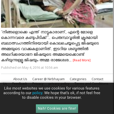
'നിങ്ങളൊക്കെ എന്ത് നാട്ടുകാരാണ്, എന്റെ മോളെ
കൊന്നവരെ കണ്ടുപിടിക്ക്'.. പെരുമ്പാവൂരിൽ ക്രൂരമായി
ബലാത്സംഗത്തിനിരയായി കൊലചെയ്യപ്പെട്ട ജിഷയുടെ
അമ്മയുടെ വാക്കുകളാണിത്. ഇടറിയ ശബ്ദത്തില്‍
അലറിക്കരയാനേ ജിഷയുടെ അമ്മയെക്കൊണ്ട്
കഴിയുന്നുള്ളൂ.ജിഷയും അമ്മ രാജേശ്വര...
[Read More]
Published on May 4, 2016 at 10:56 am
About Us
Career @ Nirbhayam
Categories
Contact
Us
Feedback
Privacy
privacy policy
Terms and Conditions
Like most websites we use cookies for various features
© Copyright 2016
Nirbhayam.com
. All rights reserved.
according to our
policy.
We hope that’s ok, if not feel free
to disable cookies in your browser.
Nah! Cookies are fine!