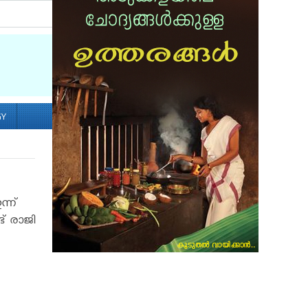
Socialize with us
GY
ന്ന്
് രാജി