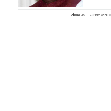
About Us
Career @ Nir