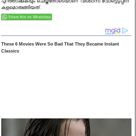
പുറത്താക്കുകയും ചെയ്തതോടെയാണ് വിശ്വാസ വോട്ടെടുപ്പിന്
കളമൊരുങ്ങിയത്.
Share this on WhatsApp