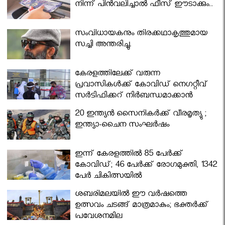
നിന്ന് പിൻവലിച്ചാൽ ഫീസ് ഈടാക്കും..
സംവിധായകനും തിരക്കഥാകൃത്തുമായ
സച്ചി അന്തരിച്ചു.
കേരളത്തിലേക്ക് വരുന്ന
പ്രവാസികള്‍ക്ക് കോവിഡ് നെഗറ്റീവ്
സര്‍ട്ടിഫിക്കറ്റ് നിർബന്ധമാക്കാൻ
മന്ത്രിസഭ
20 ഇന്ത്യൻ സൈനികർക്ക് വീരമൃത്യു ;
ഇന്ത്യാ-ചൈന സംഘർഷം
ഇന്ന് കേരളത്തിൽ 85 പേർക്ക്
കോവിഡ്; 46 പേർക്ക് രോഗമുക്തി, 1342
പേർ ചികിത്സയിൽ
ശബരിമലയില്‍ ഈ വർഷത്തെ
ഉത്സവം ചടങ്ങ് മാത്രമാകും; ഭക്തർക്ക്
പ്രവേശനമില്ല