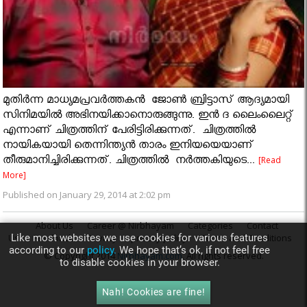
മുതിർന്ന മാധ്യമപ്രവർത്തകൻ ജോണ്‍ ബ്രിട്ടാസ് ആദ്യമായി
സിനിമയിൽ അഭിനയിക്കാനൊരുങ്ങുന്നു. ഇന്‍ ദ ലൈംലൈറ്റ്
എന്നാണ് ചിത്രത്തിന് പേരിട്ടിരിക്കുന്നത്‌. ചിത്രത്തിൽ
നായികയായി തെന്നിന്ത്യന്‍ താരം ഇനിയയെയാണ്
തീരുമാനിച്ചിരിക്കുന്നത്. ചിത്രത്തിൽ നർത്തകിയുടെ...
[Read
More]
Published on January 29, 2014 at 2:02 pm
About Us
Career @ Nirbhayam
Categories
Contact
Like most websites we use cookies for various features
Us
Feedback
Privacy
privacy policy
Terms and Conditions
according to our
policy.
We hope that’s ok, if not feel free
© Copyright 2014
Nirbhayam.com
. All rights reserved.
to disable cookies in your browser.
Nah! Cookies are fine!