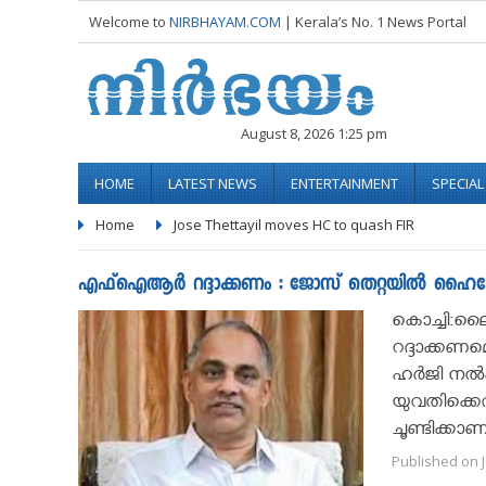
Welcome to
NIRBHAYAM.COM
| Kerala’s No. 1 News Portal
August 8, 2026 1:25 pm
HOME
LATEST NEWS
ENTERTAINMENT
SPECIA
Home
Jose Thettayil moves HC to quash FIR
എഫ്‌ഐആര്‍ റദ്ദാക്കണം : ജോസ് തെറ്റയില്‍ ഹൈക്ക
കൊച്ചി:
റദ്ദാക്കണ
ഹര്‍ജി നല്
യുവതിക്കെത
ചൂണ്ടിക്കാണിച
Published on J