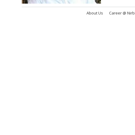
About Us
Career @ Nir