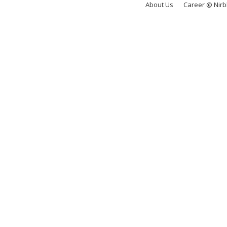
About Us
Career @ Nir