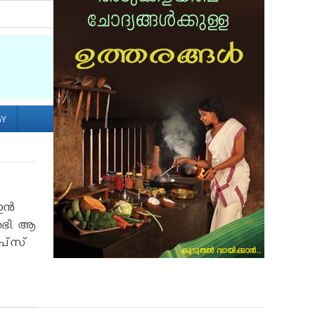
Socialize with us
GY
ന്‍
അഭി. ആ
പ്‌സ്