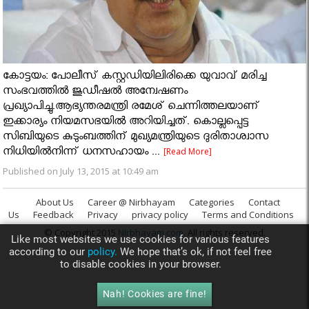
കോട്ടയം: പോലീസ് കസ്റ്റഡിയിലിരിക്കെ യുവാവ് മരിച്ച
സംഭവത്തില്‍ ജുഡീഷല്‍ അന്വേഷണം
പ്രഖ്യാപിച്ചു.ആഭ്യന്തരമന്ത്രി രമേശ് ചെന്നിത്തലയാണ്
ഇക്കാര്യം നിയമസഭയിൽ അറിയിച്ചത്. കൊല്ലപ്പെട്ട
സിബിയുടെ കുടുംബത്തിന് മുഖ്യമന്ത്രിയുടെ ദുരിതാശ്വാസ
നിധിയില്‍നിന്ന് ധനസഹായം ...
[Read More]
Published on July 13, 2015 at 10:49 am
About Us
Career @ Nirbhayam
Categories
Contact
Us
Feedback
Privacy
privacy policy
Terms and Conditions
© Copyright 2015
Nirbhayam.com
. All rights reserved.
Like most websites we use cookies for various features
according to our
policy.
We hope that’s ok, if not feel free
to disable cookies in your browser.
Nah! Cookies are fine!