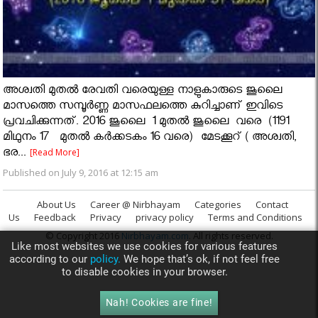
അശ്വതി മുതൽ രേവതി വരെയുള്ള നാളുകാരുടെ ജൂലൈ
മാസത്തെ സമ്പൂർണ്ണ മാസഫലത്തെ കുറിച്ചാണ് ഇവിടെ
പ്രവചിക്കുന്നത്. 2016 ജൂലൈ 1 മുതല്‍ ജൂലൈ വരെ (1191
മിഥുനം 17 മുതൽ കർക്കടകം 16 വരെ) മേടക്കൂറ് ( അശ്വതി,
ഭര...
[Read More]
Published on July 9, 2016 at 12:15 am
About Us
Career @ Nirbhayam
Categories
Contact
Us
Feedback
Privacy
privacy policy
Terms and Conditions
© Copyright 2016
Nirbhayam.com
. All rights reserved.
Like most websites we use cookies for various features
according to our
policy.
We hope that’s ok, if not feel free
to disable cookies in your browser.
Nah! Cookies are fine!