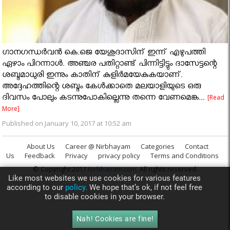
ഗാനഗന്ധര്‍വന്‍ കെ.ജെ യേശുദാസിന് ഇന്ന് എഴുപത്തി
ഏഴാം പിറന്നാള്‍. അഞ്ചര പതിറ്റാണ്ട് പിന്നിട്ടിട്ടും ദാസേട്ടന്റെ
ശബ്ദമാധുരി ഇന്നും കാതിന് കുളിര്‍മയേകുകയാണ്.
അദ്ദേഹത്തിന്റെ ശബ്ദം കേള്‍ക്കാതെ മലയാളിയുടെ ഒരു
ദിവസം പോലും കടന്നുപോകില്ലെന്നു തന്നെ വേണമെങ്ക...
[Read
More]
Published on January 10, 2017 at 10:52 am
About Us
Career @ Nirbhayam
Categories
Contact
Us
Feedback
Privacy
privacy policy
Terms and Conditions
© Copyright 2017
Nirbhayam.com
. All rights reserved.
Like most websites we use cookies for various features
according to our
policy.
We hope that’s ok, if not feel free
to disable cookies in your browser.
Nah! Cookies are fine!