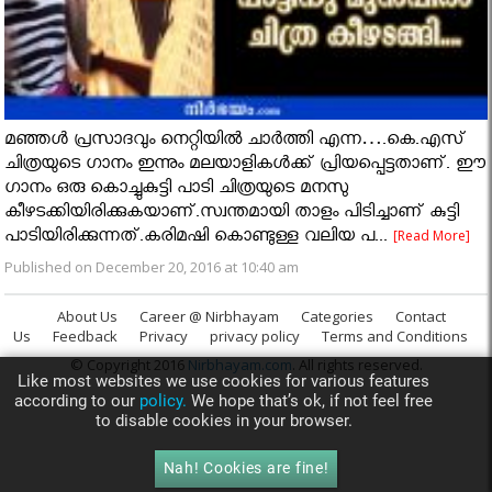
മഞ്ഞള്‍ പ്രസാദവും നെറ്റിയില്‍ ചാര്‍ത്തി എന്ന….കെ.എസ്
ചിത്രയുടെ ഗാനം ഇന്നും മലയാളികള്‍ക്ക് പ്രിയപ്പെട്ടതാണ്. ഈ
ഗാനം ഒരു കൊച്ചുകുട്ടി പാടി ചിത്രയുടെ മനസു
കീഴടക്കിയിരിക്കുകയാണ്.സ്വന്തമായി താളം പിടിച്ചാണ് കുട്ടി
പാടിയിരിക്കുന്നത്.കരിമഷി കൊണ്ടുള്ള വലിയ പ...
[Read More]
Published on December 20, 2016 at 10:40 am
About Us
Career @ Nirbhayam
Categories
Contact
Us
Feedback
Privacy
privacy policy
Terms and Conditions
© Copyright 2016
Nirbhayam.com
. All rights reserved.
Like most websites we use cookies for various features
according to our
policy.
We hope that’s ok, if not feel free
to disable cookies in your browser.
Nah! Cookies are fine!