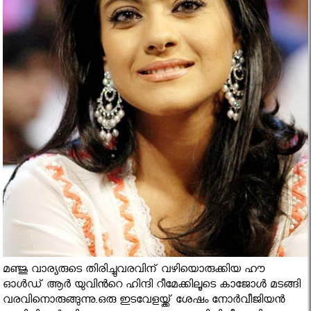
മഞ്ജു വാര്യരുടെ തിരിച്ചുവരവിന് വഴിയൊരുക്കിയ ഹൗ
ഓള്‍ഡ് ആര്‍ യുവിൻറെ ഹിന്ദി റീമേക്കിലൂടെ കാജോൾ മടങ്ങി
വരവിനൊരുങ്ങുന്നു.ഒരു ഇടവേളയ്ക്ക് ശേഷം നോര്‍വീജിയന്‍