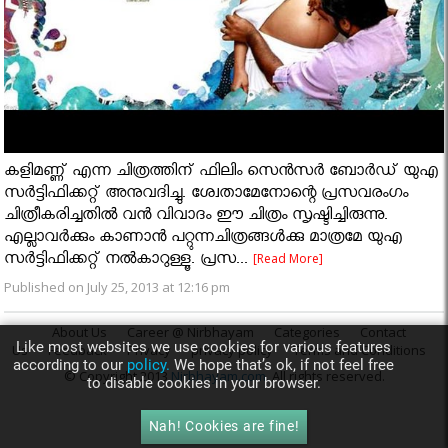
കളിമണ്ണ് എന്ന ചിത്രത്തിന് ഫിലിം സെന്‍സര്‍ ബോര്‍ഡ് യുഎ
സര്‍ട്ടിഫിക്കറ്റ് അനുവദിച്ചു. ശ്വേതാമേനോന്റെ പ്രസവരംഗം
ചിത്രീകരിച്ചതിൽ വൻ വിവാദം ഈ ചിത്രം സൃഷ്ടിച്ചിരുന്നു.
എല്ലാവർക്കും കാണാൻ പറ്റുന്നചിത്രങ്ങൾക്കു മാത്രമേ യുഎ
സര്‍ട്ടിഫിക്കറ്റ് നൽകാറുള്ളൂ. പ്രസ...
[Read More]
Published on July 25, 2013 at 12:16 pm
About Us
Career @ Nirbhayam
Categories
Contact
Like most websites we use cookies for various features
Us
Feedback
Privacy
privacy policy
Terms and Conditions
according to our
policy.
We hope that’s ok, if not feel free
© Copyright 2013
Nirbhayam.com
. All rights reserved.
to disable cookies in your browser.
Nah! Cookies are fine!