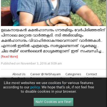
ഉലകനായകന്‍ കമല്‍ഹാസനും ഗൗതമിയും വേര്‍പിരിഞ്ഞതിന്
പിന്നാലെ മറ്റൊരു വാര്‍ത്തകൂടി. നടി അഭിരാമിയും
കമല്‍ഹാസനും വിവാഹിതരാകുന്നുവെന്നാണ് വാര്‍ത്തകള്‍..
എന്നാല്‍ ഇതില്‍ എത്രമാത്രം സത്യമുണ്ടെന്നത് വ്യക്തമല്ല .
ചില തമിഴ് ഓണ്‍ലൈന്‍ മാധ്യമങ്ങളാണ് ഇത് സംബന്ധിച്ച...
[Read More]
Published on November 3, 2016 at 9:09 am
About Us
Career @ Nirbhayam
Categories
Contact
Us
Feedback
Privacy
privacy policy
Terms and Conditions
Like most websites we use cookies for various features
© Copyright 2016
Nirbhayam.com
. All rights reserved.
according to our
policy.
We hope that’s ok, if not feel free
to disable cookies in your browser.
Nah! Cookies are fine!