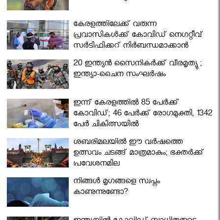
കേരളത്തിലേക്ക് വരുന്ന
പ്രവാസികള്‍ക്ക് കോവിഡ് നെഗറ്റീവ്
സര്‍ട്ടിഫിക്കറ്റ് നിർബന്ധമാക്കാൻ
മന്ത്രിസഭ
20 ഇന്ത്യൻ സൈനികർക്ക് വീരമൃത്യു ;
ഇന്ത്യാ-ചൈന സംഘർഷം
ഇന്ന് കേരളത്തിൽ 85 പേർക്ക്
കോവിഡ്; 46 പേർക്ക് രോഗമുക്തി, 1342
പേർ ചികിത്സയിൽ
ശബരിമലയില്‍ ഈ വർഷത്തെ
ഉത്സവം ചടങ്ങ് മാത്രമാകും; ഭക്തർക്ക്
പ്രവേശനമില്ല
നിങ്ങള്‍ മൃഗങ്ങളെ സ്വപ്നം
കാണുന്നുണ്ടോ?