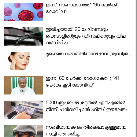
ഇന്ന് സംസ്ഥാനത്ത് 195 പേര്‍ക്ക്
കോവിഡ് ...
തുടർച്ചയായി 20-ാം ദിവസവും
പെട്രോളിന്റെയും ഡീസലിന്റെയും വില
വര്‍ധിപ്പിച്ചു
മുഖക്കുരു വരാതിരിക്കാന്‍ ഇവ ശ്രദ്ധിക്കൂ ;
ഇന്ന് 60 പേർക്ക് രോഗമുക്തി ; 141
പേര്‍ക്കു കൂടി കോവിഡ്
5000 രൂപയിൽ കൂടുതൽ എടിഎമ്മിൽ
നിന്ന് പിൻവലിച്ചാൽ ഫീസ് ഈടാക്കും..
സംവിധായകനും തിരക്കഥാകൃത്തുമായ
സച്ചി അന്തരിച്ചു.