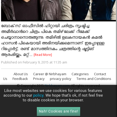
ബോക്‌സ് ഓഫീസില്‍ ഹിറ്റായി ചരിത്രം സൃഷ്ടിച്ച
അമീര്‍ഖാൻറെ ചിത്രം പികെ തമിഴ്‌ലേക്ക് റീമേക്ക്
ചെയ്യാനാനൊരുങ്ങുന്നു. തമിഴിൽ ഉലകനായകൻ കമൽ
ഹാസൻ പികെയായി അഭിനയിക്കുമെന്നാണ് ഇപ്പോഴുള്ള
റിപ്പോർട്ട്. രണ്ട് മാസത്തിനകം ചത്രത്തിന്റെ ഷൂട്ടിങ്
ആരംഭിയ്ക്കും. മറ്റ്...
[Read More]
Published on February 9, 2015 at 11:35 am
About Us
Career @ Nirbhayam
Categories
Contact
Us
Feedback
Privacy
privacy policy
Terms and Conditions
© Copyright 2015
Nirbhayam.com
. All rights reserved.
Like most websites we use cookies for various features
according to our
policy.
We hope that’s ok, if not feel free
to disable cookies in your browser.
Nah! Cookies are fine!